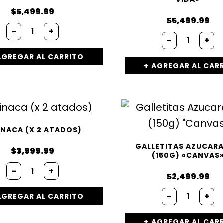
$
5,499.99
$
5,499.99
-
+
-
+
AGREGAR AL CARRITO
AGREGAR AL CAR
INACA (X 2 ATADOS)
GALLETITAS AZUCAR
$
3,999.99
(150G) «CANVAS
-
+
$
2,499.99
-
+
AGREGAR AL CARRITO
AGREGAR AL CAR