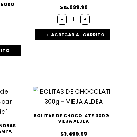
NEGRO
$
15,999.99
-
+
AGREGAR AL CARRITO
RITO
BOLITAS DE CHOCOLATE 300G –
VIEJA ALDEA
ENDRAS
PAMPA
$
3,499.99