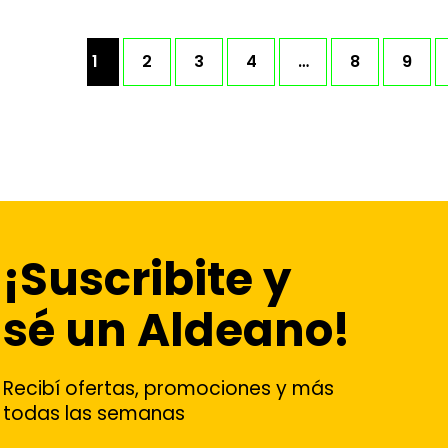
1
2
3
4
…
8
9
¡Suscribite y
sé un Aldeano!
Recibí ofertas, promociones y más
todas las semanas