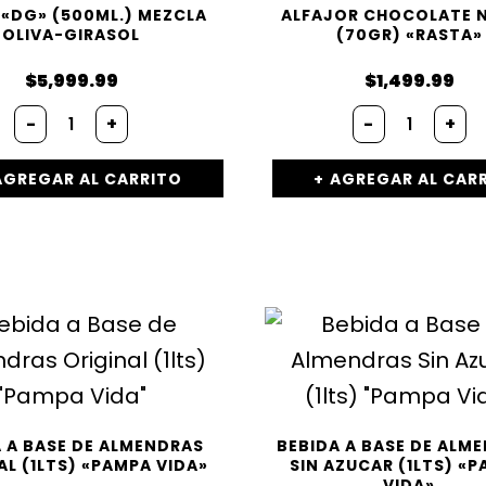
 «DG» (500ML.) MEZCLA
ALFAJOR CHOCOLATE 
OLIVA-GIRASOL
(70GR) «RASTA»
$
5,999.99
$
1,499.99
-
+
-
+
AGREGAR AL CARRITO
AGREGAR AL CAR
 A BASE DE ALMENDRAS
BEBIDA A BASE DE ALM
AL (1LTS) «PAMPA VIDA»
SIN AZUCAR (1LTS) «
VIDA»