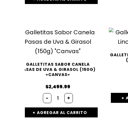
GALLET
GALLETITAS SABOR CANELA
PASAS DE UVA & GIRASOL (150G)
«CANVAS»
$
2,499.99
-
+
AGREGAR AL CARRITO