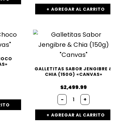
AGREGAR AL CARRITO
HOCO
AS»
GALLETITAS SABOR JENGIBRE &
CHIA (150G) «CANVAS»
$
2,499.99
-
+
RITO
AGREGAR AL CARRITO