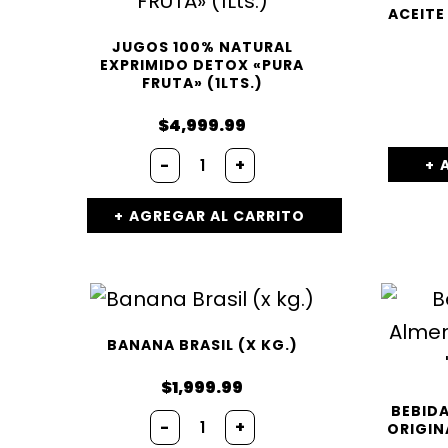
ACEITE
JUGOS 100% NATURAL
EXPRIMIDO DETOX «PURA
FRUTA» (1LTS.)
$
4,999.99
-
+
AGREGAR AL CARRITO
BANANA BRASIL (X KG.)
$
1,999.99
BEBIDA
-
+
ORIGIN