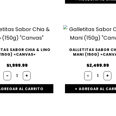
ITAS SABOR CHIA & LINO
GALLETITAS SABOR C
(150G) «CANVAS»
MANI (150G) «CANV
$
1,999.99
$
2,499.99
-
+
-
+
AGREGAR AL CARRITO
AGREGAR AL CAR