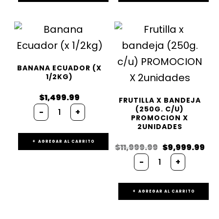
BANANA ECUADOR (X
1/2KG)
$
1,499.99
FRUTILLA X BANDEJA
(250G. C/U)
-
+
PROMOCION X
2UNIDADES
AGREGAR AL CARRITO
$
11,999.99
$
9,999.99
-
+
AGREGAR AL CARRITO