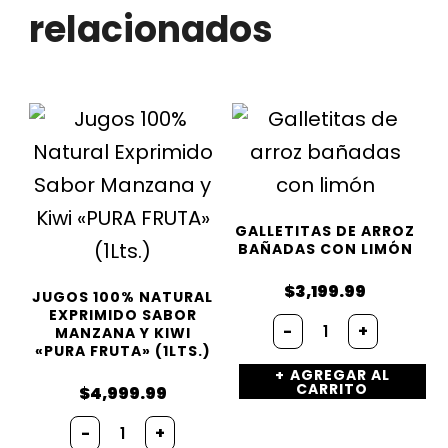
relacionados
GALLETITAS DE ARROZ
BAÑADAS CON LIMÓN
$
3,199.99
JUGOS 100% NATURAL
EXPRIMIDO SABOR
Galletitas
-
+
MANZANA Y KIWI
de
«PURA FRUTA» (1LTS.)
arroz
AGREGAR AL
bañadas
CARRITO
$
4,999.99
con
limón
Jugos
-
+
cantidad
100%