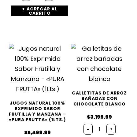
Natural
AGREGAR AL
Exprimido
CARRITO
Sabor
Manzana
y
Kiwi
«PURA
FRUTA»
(1Lts.)
cantidad
GALLETITAS DE ARROZ
BAÑADAS CON
JUGOS NATURAL 100%
CHOCOLATE BLANCO
EXPRIMIDO SABOR
FRUTILLA Y MANZANA –
$
3,199.99
«PURA FRUTTA» (1LTS.)
Galletitas
-
+
de
$
5,499.99