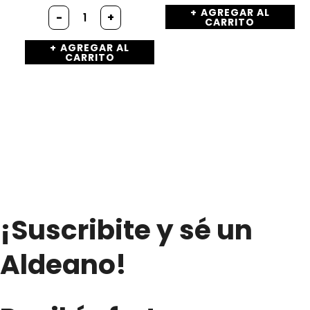
arroz
Jugos
AGREGAR AL
bañadas
-
+
CARRITO
natural
con
100%
chocolate
AGREGAR AL
Exprimido
blanco
CARRITO
Sabor
cantidad
Frutilla
y
Manzana
-
«PURA
FRUTTA»
(1Lts.)
cantidad
¡Suscribite y sé un
Aldeano!