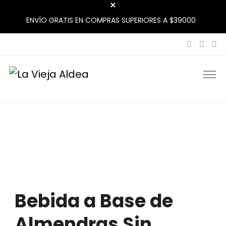
ENVÍO GRATIS EN COMPRAS SUPERIORES A $39000
La Vieja Aldea
Tu Mercado Natural Cerca
Bebida a Base de
Almendras Sin