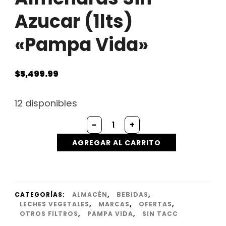
Azucar (1lts)
«Pampa Vida»
$
5,499.99
12 disponibles
Bebida
-
+
a
Base
AGREGAR AL CARRITO
de
Almendras
Sin
Azucar
(1lts)
CATEGORÍAS:
ALMACÉN
,
BEBIDAS
,
"Pampa
LECHES VEGETALES
,
MARCAS
,
OFERTAS
,
Vida"
OTROS FILTROS
,
PAMPA VIDA
,
SIN TACC
cantidad