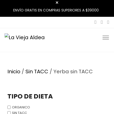
ENVÍO GRATIS EN COMPRAS SUPERIORES A $39000
La Vieja Aldea
Tu Mercado Natural Cerca
Inicio
/
Sin TACC
/ Yerba sin TACC
TIPO DE DIETA
ORGANICO
SIN TACC