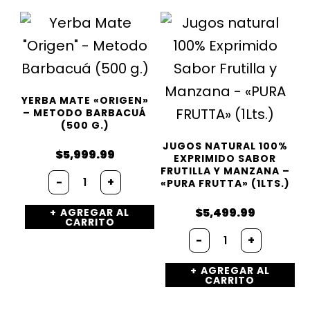
YERBA MATE «ORIGEN»
– METODO BARBACUÁ
(500 G.)
JUGOS NATURAL 100%
$
5,999.99
EXPRIMIDO SABOR
FRUTILLA Y MANZANA –
Yerba
-
+
«PURA FRUTTA» (1LTS.)
Mate
"Origen"
$
5,499.99
AGREGAR AL
-
CARRITO
Metodo
Jugos
-
+
Barbacuá
natural
(500
100%
AGREGAR AL
g.)
Exprimido
CARRITO
cantidad
Sabor
Frutilla