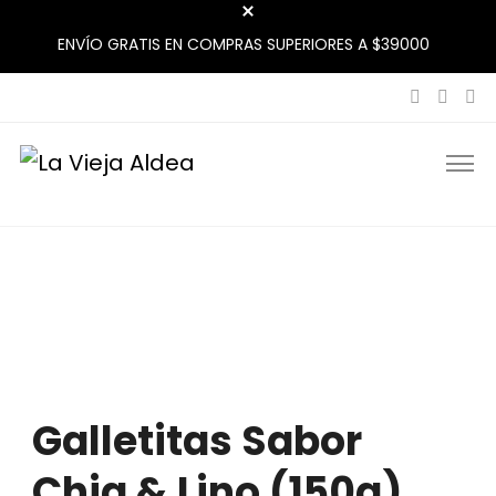
ENVÍO GRATIS EN COMPRAS SUPERIORES A $39000
La Vieja Aldea
Tu Mercado Natural Cerca
Galletitas Sabor
Chia & Lino (150g)