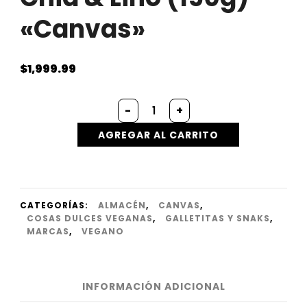
«Canvas»
$
1,999.99
Galletitas
-
+
Sabor
Chia
AGREGAR AL CARRITO
&
Lino
(150g)
"Canvas"
cantidad
CATEGORÍAS:
ALMACÉN
,
CANVAS
,
COSAS DULCES VEGANAS
,
GALLETITAS Y SNAKS
,
MARCAS
,
VEGANO
INFORMACIÓN ADICIONAL