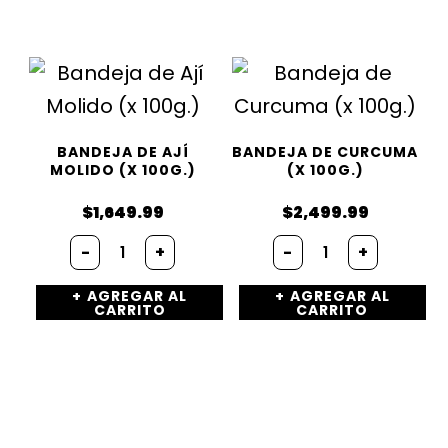
y
Manzana
-
«PURA
FRUTTA»
(1Lts.)
cantidad
BANDEJA DE AJÍ
BANDEJA DE CURCUMA
MOLIDO (X 100G.)
(X 100G.)
$
1,649.99
$
2,499.99
Bandeja
Bandeja
-
+
-
+
de
de
Ají
Curcuma
AGREGAR AL
AGREGAR AL
Molido
(x
CARRITO
CARRITO
(x
100g.)
100g.)
cantidad
cantidad