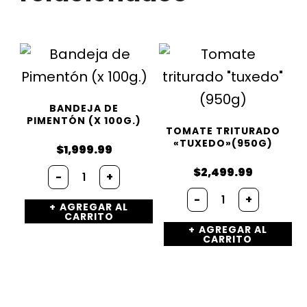
BANDEJA DE
PIMENTÓN (X 100G.)
TOMATE TRITURADO
«TUXEDO»(950G)
$
1,999.99
Bandeja
$
2,499.99
-
+
de
Tomate
Pimentón
-
+
triturado
AGREGAR AL
(x
CARRITO
"tuxedo"
100g.)
AGREGAR AL
(950g)
cantidad
CARRITO
cantidad