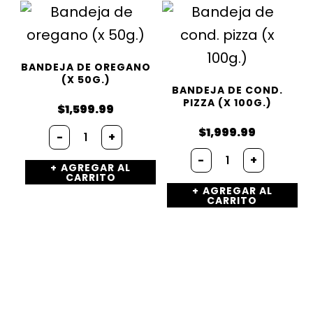
BANDEJA DE OREGANO
(X 50G.)
BANDEJA DE COND.
PIZZA (X 100G.)
$
1,599.99
Bandeja
$
1,999.99
-
+
de
Bandeja
oregano
-
+
de
AGREGAR AL
(x
CARRITO
cond.
50g.)
AGREGAR AL
pizza
cantidad
CARRITO
(x
100g.)
cantidad