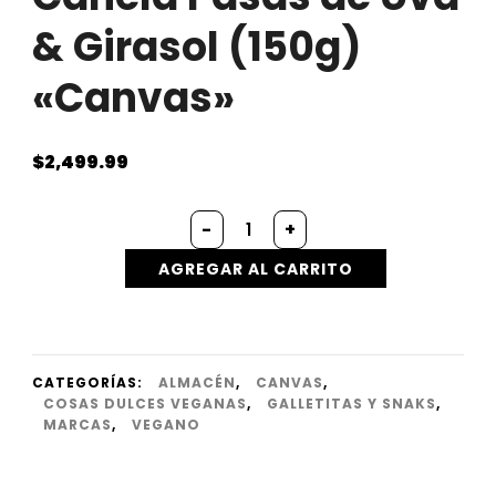
& Girasol (150g)
«Canvas»
$
2,499.99
Galletitas
-
+
Sabor
Canela
AGREGAR AL CARRITO
Pasas
de
Uva
&
Girasol
CATEGORÍAS:
ALMACÉN
,
CANVAS
,
(150g)
COSAS DULCES VEGANAS
,
GALLETITAS Y SNAKS
,
"Canvas"
MARCAS
,
VEGANO
cantidad