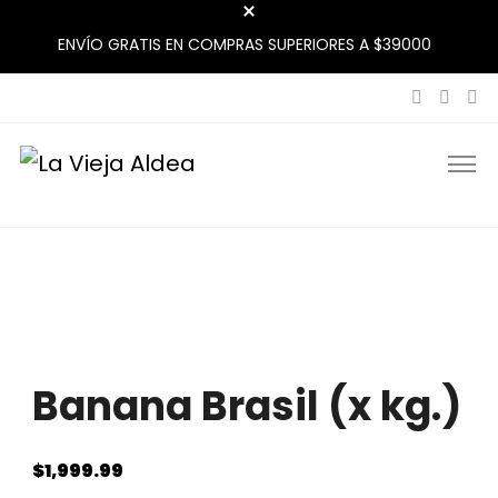
ENVÍO GRATIS EN COMPRAS SUPERIORES A $39000
La Vieja Aldea
Tu Mercado Natural Cerca
Banana Brasil (x kg.)
$
1,999.99