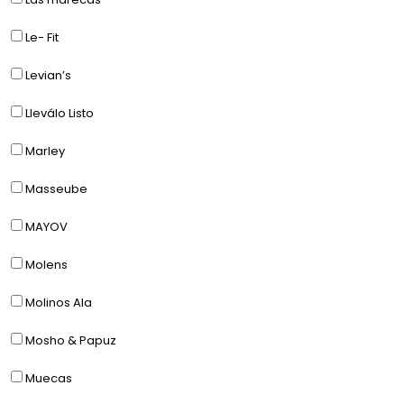
Le- Fit
Levian’s
Lleválo Listo
Marley
Masseube
MAYOV
Molens
Molinos Ala
Mosho & Papuz
Muecas