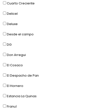
Cuarto Creciente
Delicel
Deluxe
Desde el campo
DG
Don Arregui
El Cosaco
El Despacho de Pan
El Hornero
Estancia La Quinas
Franuí