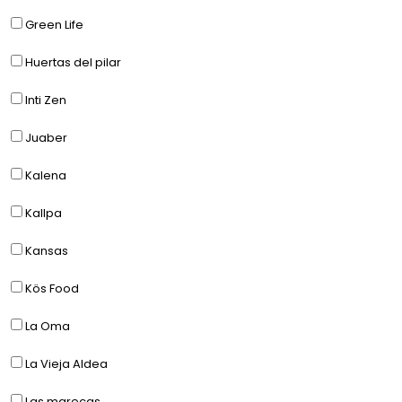
Green Life
Huertas del pilar
Inti Zen
Juaber
Kalena
Kallpa
Kansas
Kös Food
La Oma
La Vieja Aldea
Las marecas