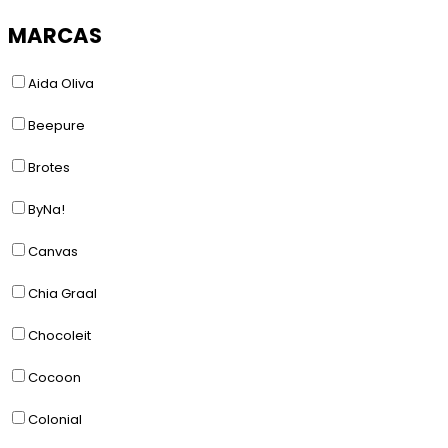
MARCAS
Aida Oliva
Beepure
Brotes
ByNa!
Canvas
Chia Graal
Chocoleit
Cocoon
Colonial