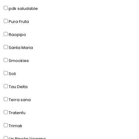
pdk saludable
Pura Fruta
Raopipo
Santa Maria
Smookies
Soli
Tau Delta
Terra sana
Tratenfu
Trimak
Un Rincón Vegano