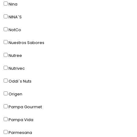
Nina
NINA`S
NotCo
Nuestros Sabores
Nutree
Nutrivec
Oddi´s Nuts
Origen
Pampa Gourmet
Pampa Vida
Parmesana