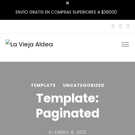
ENVÍO GRATIS EN COMPRAS SUPERIORES A $39000
La Vieja Aldea
Tu Mercado Natural Cerca
TEMPLATE
UNCATEGORIZED
Template:
Paginated
EL
ENERO 8, 2012