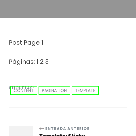
Post Page 1
Páginas:
1
2
3
ETIQUETAS:
CONTENT
PAGINATION
TEMPLATE
Navegación
ENTRADA ANTERIOR
Template: Sticky