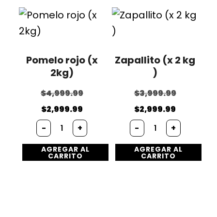
Pomelo rojo (x
Zapallito (x 2 kg
2kg)
)
$
4,999.99
$
3,999.99
$
2,999.99
$
2,999.99
-
+
-
+
AGREGAR AL
AGREGAR AL
CARRITO
CARRITO