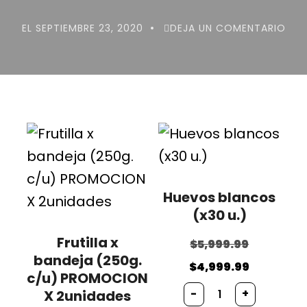
EL
SEPTIEMBRE 23, 2020
DEJA UN COMENTARIO
Huevos blancos
(x30 u.)
Frutilla x
$
5,999.99
bandeja (250g.
$
4,999.99
c/u) PROMOCION
-
+
X 2unidades