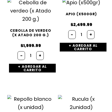
APIO (X500GR)
$
2,499.99
CEBOLLA DE VERDEO
Apio
-
+
(X ATADO 200 G.)
(x500gr)
cantidad
$
1,999.99
AGREGAR AL
CARRITO
Cebolla
-
+
de
verdeo
AGREGAR AL
(x
CARRITO
Atado
200
g.)
cantidad