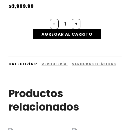
$
3,999.99
Tomate
-
+
Cherry
(500g.)
AGREGAR AL CARRITO
cantidad
CATEGORÍAS:
VERDULERÍA
,
VERDURAS CLÁSICAS
Productos
relacionados