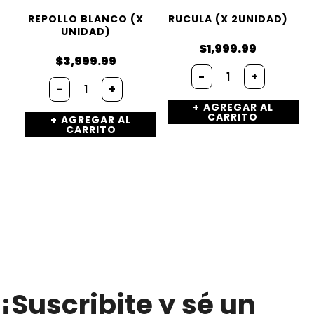
REPOLLO BLANCO (X
RUCULA (X 2UNIDAD)
UNIDAD)
$
1,999.99
$
3,999.99
Rucula
-
+
Repollo
(x
-
+
blanco
2unidad)
AGREGAR AL
(x
cantidad
CARRITO
AGREGAR AL
unidad)
CARRITO
cantidad
¡Suscribite y sé un