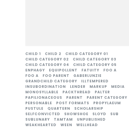
CHILD 1
CHILD 2
CHILD CATEGORY 01
CHILD CATEGORY 02
CHILD CATEGORY 03
CHILD CATEGORY 04
CHILD CATEGORY 05
ENPHAGY
EQUIPOLLENT
FATUITY
FOO A
FOO A
FOO PARENT
GABERLUNZIE
GRANDCHILD CATEGORY
ILLTEMPERED
INSUBORDINATION
LENDER
MARKUP
MEDIA
MONOSYLLABLE
PACKTHREAD
PALTER
PAPILIONACEOUS
PARENT
PARENT CATEGORY
PERSONABLE
POST FORMATS
PROPYLAEUM
PUSTULE
QUARTERN
SCHOLARSHIP
SELFCONVICTED
SHOWSHOE
SLOYD
SUB
SUBLUNARY
TAMTAM
UNPUBLISHED
WEAKHEARTED
WEEN
WELLHEAD