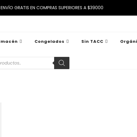
ENVÍO GRATIS EN COMPRAS SUPERIORES A $39000
lmacén
Congelados
Sin TACC
Orgán
a
s