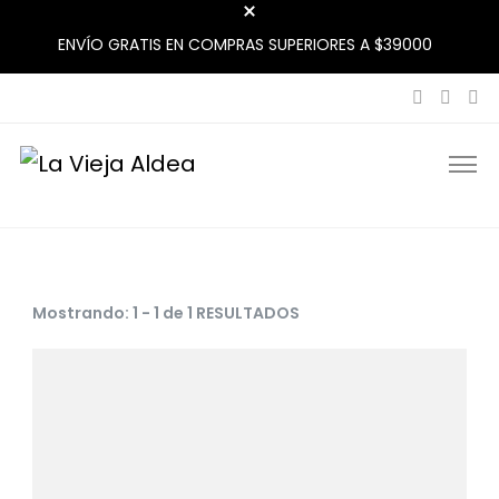
ENVÍO GRATIS EN COMPRAS SUPERIORES A $39000
La Vieja Aldea
Tu Mercado Natural Cerca
Mostrando: 1 - 1 de 1 RESULTADOS