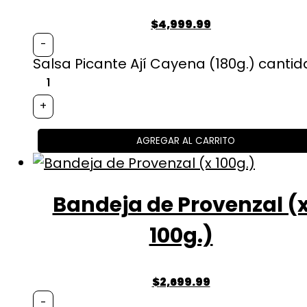
$
4,999.99
-
Salsa Picante Ají Cayena (180g.) canti
+
AGREGAR AL CARRITO
Bandeja de Provenzal (
100g.)
$
2,699.99
-