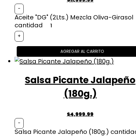
-
Aceite "DG" (2Lts.) Mezcla Oliva-Girasol
cantidad
+
AGREGAR AL CARRITO
Salsa Picante Jalapeño
(180g.)
$
4,999.99
-
Salsa Picante Jalapeño (180g.) cantida