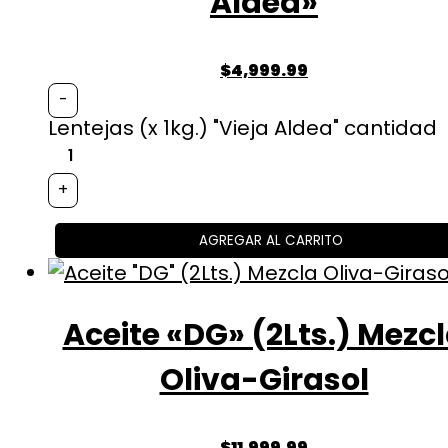
Aldea»
$
4,999.99
-
Lentejas (x 1kg.) "Vieja Aldea" cantidad
+
AGREGAR AL CARRITO
Aceite «DG» (2Lts.) Mezc
Oliva-Girasol
$
11,999.99