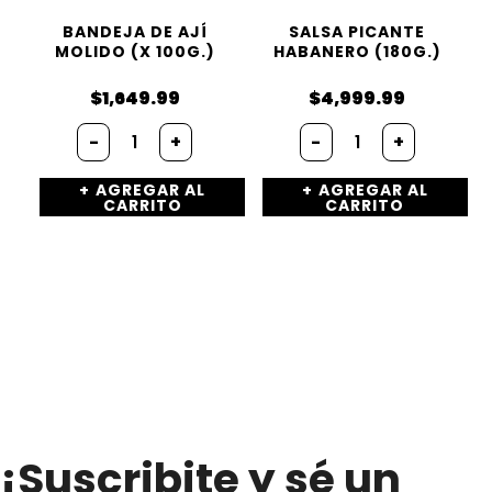
cantidad
BANDEJA DE AJÍ
SALSA PICANTE
MOLIDO (X 100G.)
HABANERO (180G.)
$
1,649.99
$
4,999.99
Bandeja
Salsa
-
+
-
+
de
picante
Ají
Habanero
AGREGAR AL
AGREGAR AL
Molido
(180g.)
CARRITO
CARRITO
(x
cantidad
100g.)
cantidad
¡Suscribite y sé un