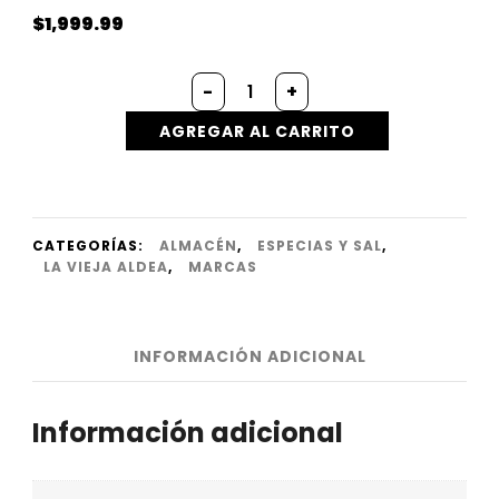
$
1,999.99
Bandeja
-
+
de
cond.
AGREGAR AL CARRITO
pizza
(x
100g.)
cantidad
CATEGORÍAS:
ALMACÉN
,
ESPECIAS Y SAL
,
LA VIEJA ALDEA
,
MARCAS
INFORMACIÓN ADICIONAL
Información adicional