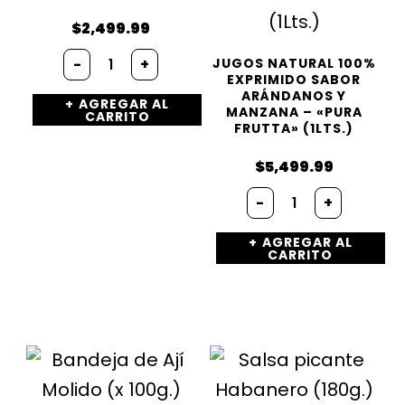
$
2,499.99
Tomate
-
+
JUGOS NATURAL 100%
triturado
EXPRIMIDO SABOR
"tuxedo"
ARÁNDANOS Y
AGREGAR AL
(950g)
MANZANA – «PURA
CARRITO
cantidad
FRUTTA» (1LTS.)
$
5,499.99
Jugos
-
+
natural
100%
AGREGAR AL
Exprimido
CARRITO
Sabor
Arándanos
y
Manzana
–
«PURA
FRUTTA»
(1Lts.)