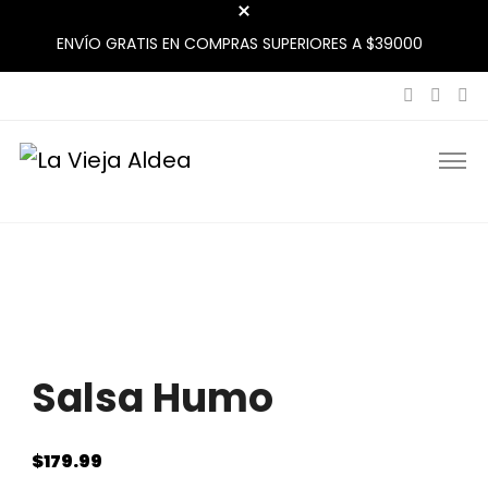
ENVÍO GRATIS EN COMPRAS SUPERIORES A $39000
La Vieja Aldea
Tu Mercado Natural Cerca
Salsa Humo
$
179.99