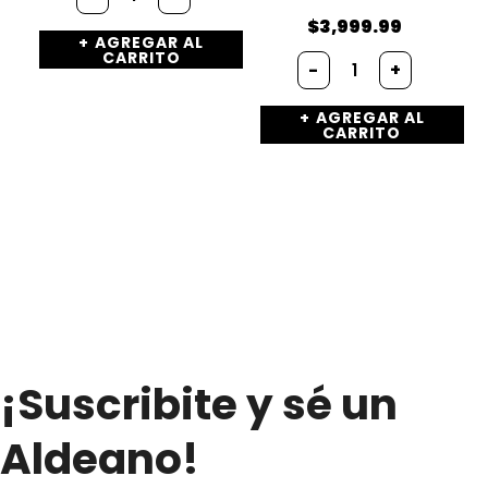
delta-
Caesar
$
3,999.99
AGREGAR AL
cantidad
Pasas
CARRITO
-
+
de
uva
AGREGAR AL
Negra
CARRITO
(x
300g.)
"Vieja
Aldea"
cantidad
¡Suscribite y sé un
Aldeano!