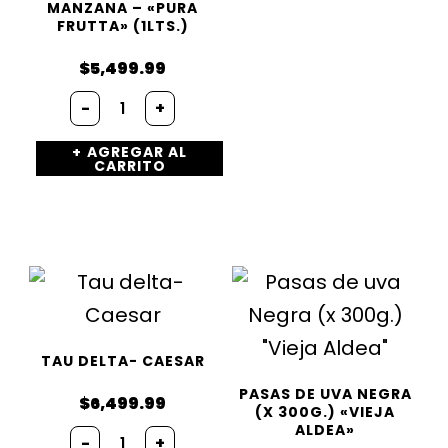
MANZANA – «PURA
FRUTTA» (1LTS.)
$
5,499.99
Jugos
-
+
natural
100%
AGREGAR AL
Exprimido
CARRITO
Sabor
Arándanos
y
Manzana
–
«PURA
FRUTTA»
(1Lts.)
cantidad
TAU DELTA- CAESAR
PASAS DE UVA NEGRA
$
6,499.99
(X 300G.) «VIEJA
ALDEA»
Tau
-
+