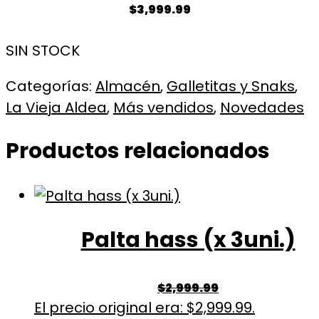
$
3,999.99
SIN STOCK
Categorías:
Almacén
,
Galletitas y Snaks
,
La Vieja Aldea
,
Más vendidos
,
Novedades
Productos relacionados
Palta hass (x 3uni.)
$
2,999.99
El precio original era: $2,999.99.