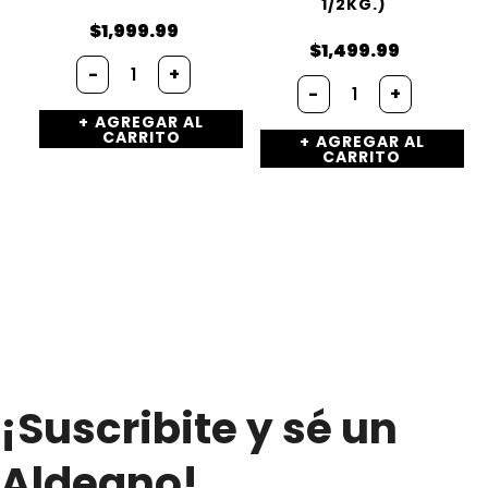
1/2KG.)
$
1,999.99
$
1,499.99
Rucula
-
+
Cebolla
(x
-
+
morada
2unidad)
AGREGAR AL
(x
cantidad
CARRITO
AGREGAR AL
1/2kg.)
CARRITO
cantidad
¡Suscribite y sé un
Aldeano!