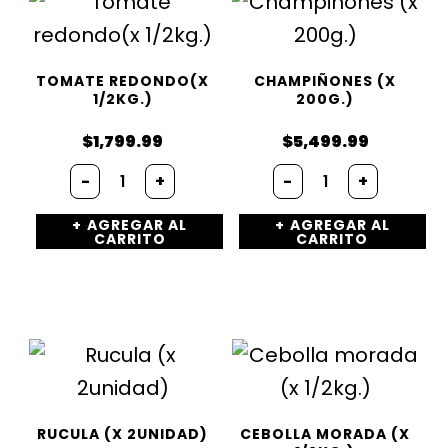
TOMATE REDONDO(X
CHAMPIÑONES (X
1/2KG.)
200G.)
$
1,799.99
$
5,499.99
Tomate
Champiñones
-
+
-
+
redondo(x
(x
1/2kg.)
200g.)
AGREGAR AL
AGREGAR AL
cantidad
cantidad
CARRITO
CARRITO
RUCULA (X 2UNIDAD)
CEBOLLA MORADA (X