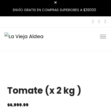
ENVÍO GRATIS EN COMPRAS SUPERIORES A $39000
La Vieja Aldea
Tu Mercado Natural Cerca
Tomate (x 2 kg )
$
5,999.99