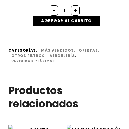
Tomate
-
+
(x
2
AGREGAR AL CARRITO
kg
)
cantidad
CATEGORÍAS:
MÁS VENDIDOS
,
OFERTAS
,
OTROS FILTROS
,
VERDULERÍA
,
VERDURAS CLÁSICAS
Productos
relacionados