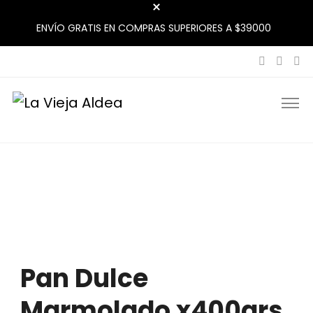
ENVÍO GRATIS EN COMPRAS SUPERIORES A $39000
La Vieja Aldea
Tu Mercado Natural Cerca
-20%
Pan Dulce
Marmolado x400grs