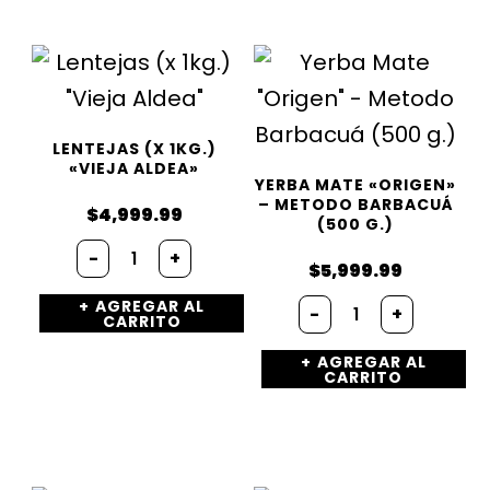
LENTEJAS (X 1KG.)
«VIEJA ALDEA»
YERBA MATE «ORIGEN»
– METODO BARBACUÁ
$
4,999.99
(500 G.)
Lentejas
-
+
(x
$
5,999.99
1kg.)
Yerba
AGREGAR AL
"Vieja
-
+
CARRITO
Mate
Aldea"
"Origen"
cantidad
AGREGAR AL
-
CARRITO
Metodo
Barbacuá
(500
g.)
cantidad