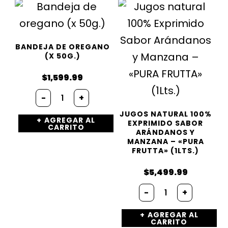
BANDEJA DE OREGANO
(X 50G.)
$
1,599.99
Bandeja
-
+
de
oregano
JUGOS NATURAL 100%
AGREGAR AL
(x
EXPRIMIDO SABOR
CARRITO
50g.)
ARÁNDANOS Y
MANZANA – «PURA
cantidad
FRUTTA» (1LTS.)
$
5,499.99
Jugos
-
+
natural
100%
AGREGAR AL
Exprimido
CARRITO