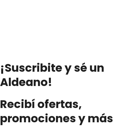
Sabor
Arándanos
y
Manzana
–
«PURA
FRUTTA»
(1Lts.)
cantidad
¡Suscribite y sé un
Aldeano!
Recibí ofertas,
promociones y más