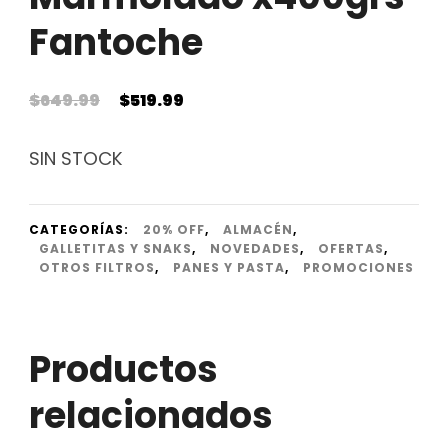
Fantoche
El
El
$
649.99
$
519.99
precio
precio
original
actual
SIN STOCK
era:
es:
$649.99.
$519.99.
CATEGORÍAS:
20% OFF
,
ALMACÉN
,
GALLETITAS Y SNAKS
,
NOVEDADES
,
OFERTAS
,
OTROS FILTROS
,
PANES Y PASTA
,
PROMOCIONES
Productos
relacionados