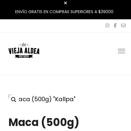
ENVÍO GRATIS EN COMPRAS SUPERIORES A $39000
La Vieja Aldea
Tu Mercado Natural Cerca
Maca (500g)