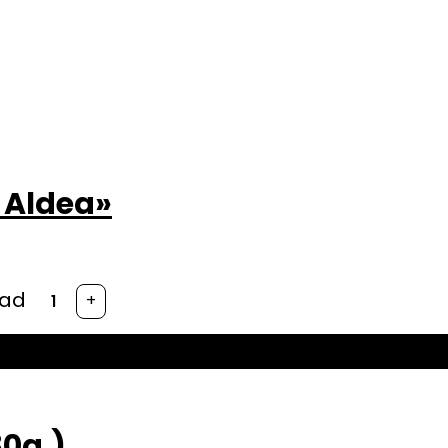
a Aldea»
dad
+
80g.)