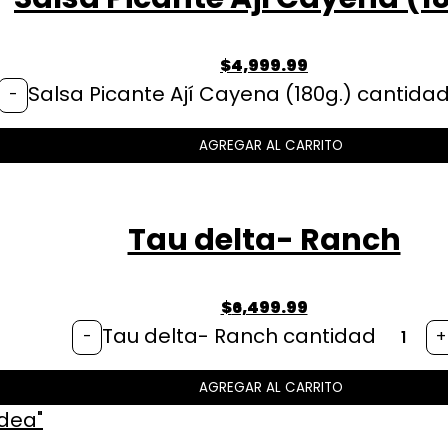
$
4,999.99
Salsa Picante Ají Cayena (180g.) cantida
-
AGREGAR AL CARRITO
Tau delta- Ranch
$
6,499.99
Tau delta- Ranch cantidad
-
+
AGREGAR AL CARRITO