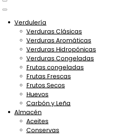
La Vieja Aldea
Tu Mercado Natural Cerca
Verdulería
Verduras Clásicas
Verduras Aromáticas
Verduras Hidropónicas
Verduras Congeladas
Frutas congeladas
Frutas Frescas
Frutos Secos
Huevos
Carbón y Leña
Almacén
Aceites
Conservas