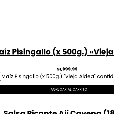
íz Pisingallo (x 500g.) «Viej
$
1,999.99
Maíz Pisingallo (x 500g.) "Vieja Aldea" canti
AGREGAR AL CARRITO
Salsa Picante Ají Cayena (1