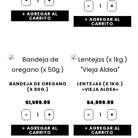
-
+
Maíz
de
-
+
Pisado
Chimichurri
AGREGAR AL
(500grs)
(x
CARRITO
AGREGAR AL
"Vieja
100g.)
CARRITO
Aldea"
cantidad
cantidad
BANDEJA DE OREGANO
LENTEJAS (X 1KG.)
(X 50G.)
«VIEJA ALDEA»
$
1,599.99
$
4,999.99
Bandeja
Lentejas
-
+
-
+
de
(x
oregano
1kg.)
AGREGAR AL
AGREGAR AL
(x
"Vieja
CARRITO
CARRITO
50g.)
Aldea"