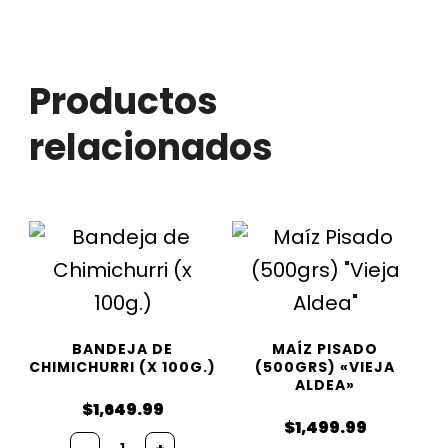
Productos
relacionados
BANDEJA DE
MAÍZ PISADO
CHIMICHURRI (X 100G.)
(500GRS) «VIEJA
ALDEA»
$
1,649.99
$
1,499.99
Bandeja