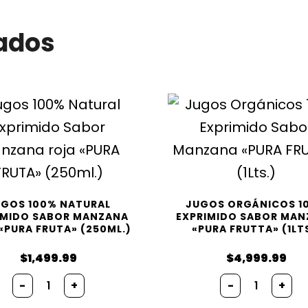
ados
UGOS 100% NATURAL
JUGOS ORGÁNICOS 1
IMIDO SABOR MANZANA
EXPRIMIDO SABOR MA
«PURA FRUTA» (250ML.)
«PURA FRUTTA» (1LT
$
1,499.99
$
4,999.99
Jugos
Jugos
-
+
-
+
100%
Orgánico
Natural
100%