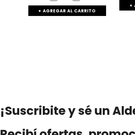
100%
Exprimido
AGREGAR AL CARRITO
Sabor
Frutilla
y
Manzana
-
«PURA
FRUTTA»
(1Lts.)
cantidad
¡Suscribite y sé un Al
Recibí ofertas, promo