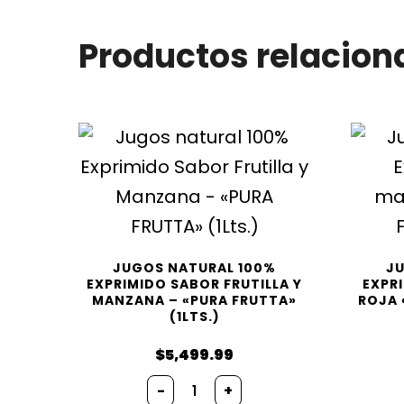
Productos relacion
JUGOS NATURAL 100%
J
EXPRIMIDO SABOR FRUTILLA Y
EXPR
MANZANA – «PURA FRUTTA»
ROJA 
(1LTS.)
$
5,499.99
Jugos
-
+
natural