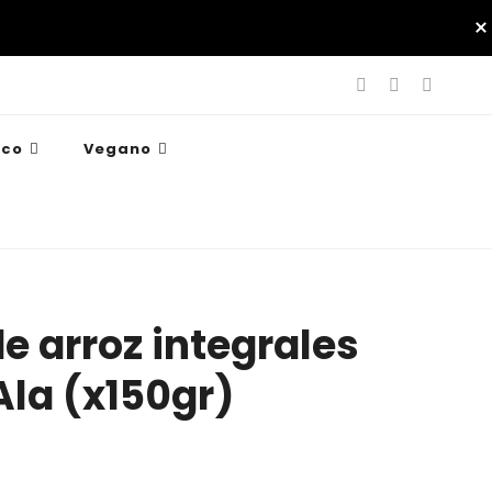
ico
Vegano
e arroz integrales
Ala (x150gr)