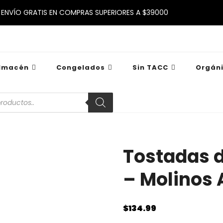
ENVÍO GRATIS EN COMPRAS SUPERIORES A $39000
lmacén
Congelados
Sin TACC
Orgán
a
s
Tostadas d
– Molinos 
$
134.99