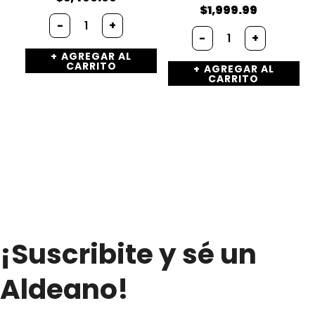
$
1,999.99
Tau
-
+
Bandeja
delta-
-
+
de
Ranch
AGREGAR AL
Pimentón
cantidad
CARRITO
AGREGAR AL
(x
CARRITO
100g.)
cantidad
¡Suscribite y sé un
Aldeano!