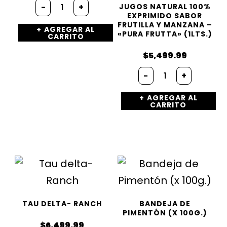
Bandeja
-
+
JUGOS NATURAL 100%
de
EXPRIMIDO SABOR
oregano
FRUTILLA Y MANZANA –
AGREGAR AL
(x
«PURA FRUTTA» (1LTS.)
CARRITO
50g.)
cantidad
$
5,499.99
Jugos
-
+
natural
100%
AGREGAR AL
Exprimido
CARRITO
Sabor
Frutilla
y
Manzana
-
«PURA
FRUTTA»
(1Lts.)
cantidad
TAU DELTA- RANCH
BANDEJA DE
PIMENTÓN (X 100G.)
$
6,499.99