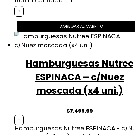
frutilla cantidad
+
AGREGAR AL CARRITO
Hamburguesas Nutree
ESPINACA – c/Nuez
moscada (x4 uni.)
$
7,499.99
-
Hamburguesas Nutree ESPINACA - c/N