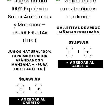
cantidad
GALLETITAS DE ARROZ
BAÑADAS CON LIMÓN
$
3,199.99
Galletitas
-
+
JUGOS NATURAL 100%
de
EXPRIMIDO SABOR
arroz
ARÁNDANOS Y
AGREGAR AL
bañadas
MANZANA – «PURA
CARRITO
con
FRUTTA» (1LTS.)
limón
cantidad
$
5,499.99
Jugos
-
+
natural
100%
AGREGAR AL
Exprimido
CARRITO
Sabor