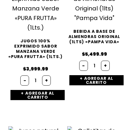
BEBIDA A BASE DE
ALMENDRAS ORIGINAL
JUGOS 100%
(1LTS) «PAMPA VIDA»
EXPRIMIDO SABOR
MANZANA VERDE
$
5,499.99
«PURA FRUTTA» (1LTS.)
Bebida
-
+
a
$
3,999.99
Base
Jugos
AGREGAR AL
de
-
+
CARRITO
100%
Almendras
Exprimido
Original
AGREGAR AL
Sabor
(1lts)
CARRITO
Manzana
"Pampa
Verde
Vida"
«PURA
cantidad
FRUTTA»
(1Lts.)