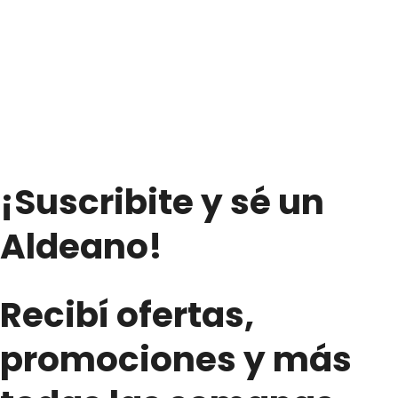
Arándanos
y
Manzana
–
«PURA
FRUTTA»
(1Lts.)
cantidad
¡Suscribite y sé un
Aldeano!
Recibí ofertas,
promociones y más