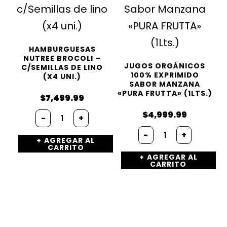
HAMBURGUESAS
NUTREE BROCOLI –
JUGOS ORGÁNICOS
C/SEMILLAS DE LINO
100% EXPRIMIDO
(X4 UNI.)
SABOR MANZANA
«PURA FRUTTA» (1LTS.)
$
7,499.99
Hamburguesas
$
4,999.99
-
+
Nutree
Jugos
BROCOLI
-
+
Orgánicos
AGREGAR AL
-
CARRITO
100%
c/Semillas
AGREGAR AL
Exprimido
de
CARRITO
Sabor
lino
Manzana
(x4
«PURA
uni.)
FRUTTA»
cantidad
(1Lts.)
cantidad