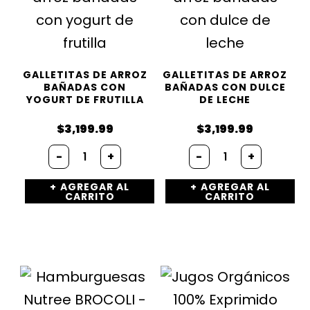
GALLETITAS DE ARROZ
GALLETITAS DE ARROZ
BAÑADAS CON
BAÑADAS CON DULCE
YOGURT DE FRUTILLA
DE LECHE
$
3,199.99
$
3,199.99
Galletitas
Galletitas
-
+
-
+
de
de
arroz
arroz
AGREGAR AL
AGREGAR AL
bañadas
bañadas
CARRITO
CARRITO
con
con
yogurt
dulce
de
de
frutilla
leche
cantidad
cantidad