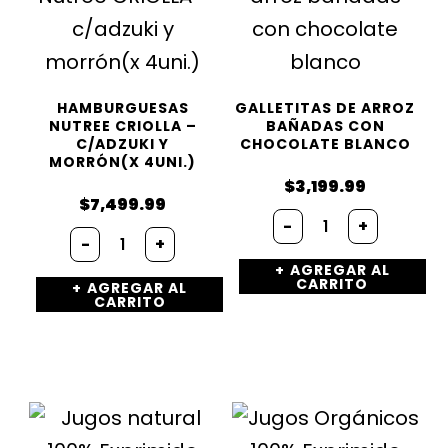
HAMBURGUESAS
GALLETITAS DE ARROZ
NUTREE CRIOLLA –
BAÑADAS CON
C/ADZUKI Y
CHOCOLATE BLANCO
MORRÓN(X 4UNI.)
$
3,199.99
$
7,499.99
Galletitas
-
+
Hamburguesas
de
-
+
Nutree
arroz
AGREGAR AL
CRIOLLA
bañadas
CARRITO
AGREGAR AL
-
con
CARRITO
c/adzuki
chocolate
y
blanco
morrón(x
cantidad
4uni.)
cantidad