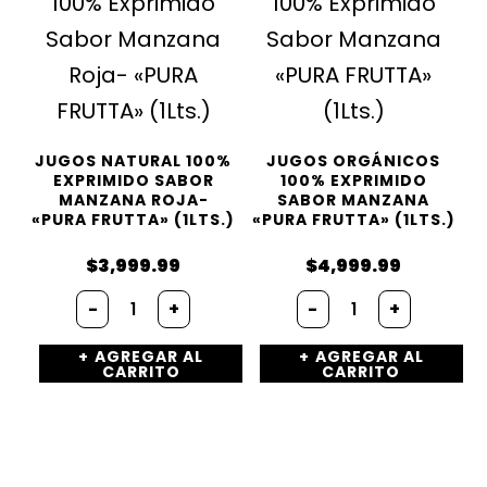
JUGOS NATURAL 100%
JUGOS ORGÁNICOS
EXPRIMIDO SABOR
100% EXPRIMIDO
MANZANA ROJA-
SABOR MANZANA
«PURA FRUTTA» (1LTS.)
«PURA FRUTTA» (1LTS.)
$
3,999.99
$
4,999.99
Jugos
Jugos
-
+
-
+
natural
Orgánicos
100%
100%
AGREGAR AL
AGREGAR AL
Exprimido
Exprimido
CARRITO
CARRITO
Sabor
Sabor
Manzana
Manzana
Roja-
«PURA
«PURA
FRUTTA»
FRUTTA»
(1Lts.)