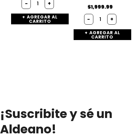
Batata
-
+
(x
$
1,999.99
1/2kg.)
Morrón
AGREGAR AL
cantidad
-
+
CARRITO
rojo
(x
AGREGAR AL
300g.)
CARRITO
cantidad
¡Suscribite y sé un
Aldeano!