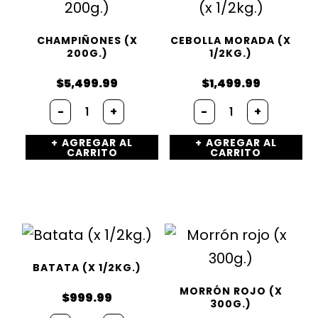
CHAMPIÑONES (X
CEBOLLA MORADA (X
200G.)
1/2KG.)
$
5,499.99
$
1,499.99
Champiñones
Cebolla
-
+
-
+
(x
morada
200g.)
(x
AGREGAR AL
AGREGAR AL
cantidad
1/2kg.)
CARRITO
CARRITO
cantidad
BATATA (X 1/2KG.)
MORRÓN ROJO (X
$
999.99
300G.)