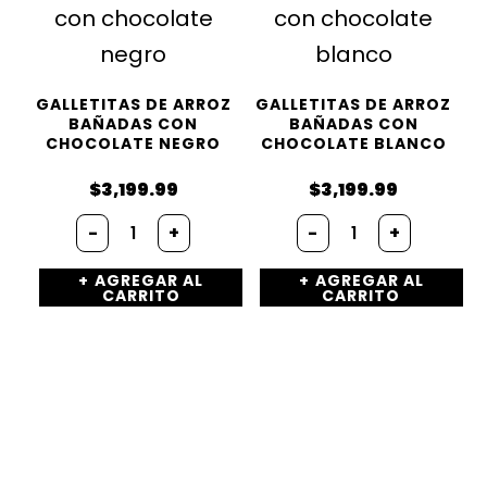
GALLETITAS DE ARROZ
GALLETITAS DE ARROZ
BAÑADAS CON
BAÑADAS CON
CHOCOLATE NEGRO
CHOCOLATE BLANCO
$
3,199.99
$
3,199.99
Galletitas
Galletitas
-
+
-
+
de
de
arroz
arroz
AGREGAR AL
AGREGAR AL
bañadas
bañadas
CARRITO
CARRITO
con
con
chocolate
chocolate
negro
blanco
cantidad
cantidad