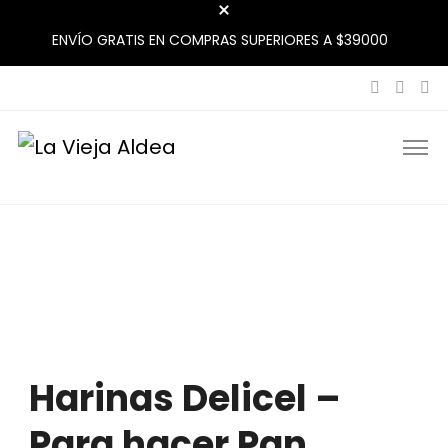
ENVÍO GRATIS EN COMPRAS SUPERIORES A $39000
La Vieja Aldea
Tu Mercado Natural Cerca
Harinas Delicel –
Para hacer Pan