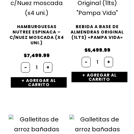
HAMBURGUESAS
BEBIDA A BASE DE
NUTREE ESPINACA –
ALMENDRAS ORIGINAL
C/NUEZ MOSCADA (X4
(1LTS) «PAMPA VIDA»
UNI.)
$
5,499.99
$
7,499.99
Bebida
-
+
Hamburguesas
a
-
+
Nutree
Base
AGREGAR AL
ESPINACA
de
CARRITO
AGREGAR AL
-
Almendras
CARRITO
c/Nuez
Original
moscada
(1lts)
(x4
"Pampa
uni.)
Vida"
cantidad
cantidad