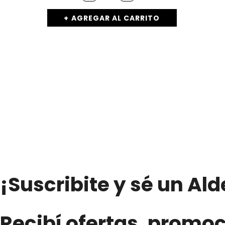
100%
Exprimido
AGREGAR AL CARRITO
Sabor
Frutilla
y
Manzana
-
«PURA
FRUTTA»
(1Lts.)
cantidad
¡Suscribite y sé un Al
Recibí ofertas, promo