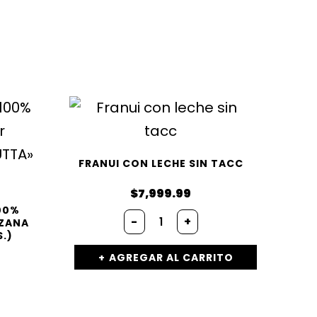
FRANUI CON LECHE SIN TACC
$
7,999.99
00%
Franui
-
+
NZANA
con
S.)
leche
sin
AGREGAR AL CARRITO
tacc
cantidad
s