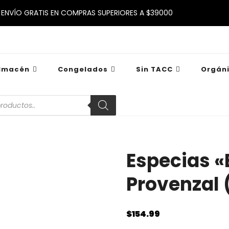
ENVÍO GRATIS EN COMPRAS SUPERIORES A $39000
lmacén
Congelados
Sin TACC
Orgán
a
s
Especias «
Provenzal 
$
154.99