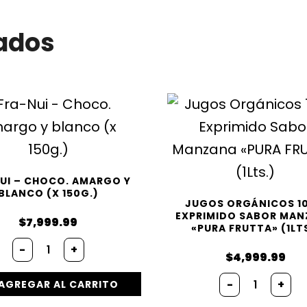
ados
UI – CHOCO. AMARGO Y
BLANCO (X 150G.)
JUGOS ORGÁNICOS 1
EXPRIMIDO SABOR MA
$
7,999.99
«PURA FRUTTA» (1LT
Fra-
-
+
Nui
$
4,999.99
-
Jugos
Choco.
-
+
AGREGAR AL CARRITO
Orgánico
amargo
100%