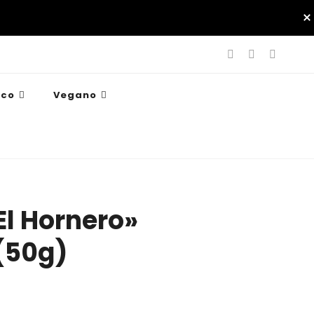
ico
Vegano
El Hornero»
(50g)