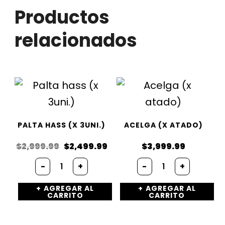
Productos
relacionados
PALTA HASS (X 3UNI.)
ACELGA (X ATADO)
EL
EL
$
2,999.99
$
2,499.99
$
3,999.99
PRECIO
PRECIO
Palta
Acelga
ORIGINAL
ACTUAL
-
+
-
+
hass
(x
ERA:
ES:
(x
atado)
$2,999.99.
$2,499.99.
AGREGAR AL
AGREGAR AL
3uni.)
cantidad
CARRITO
CARRITO
cantidad