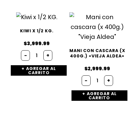
KIWI X 1/2 KG.
$
3,999.99
MANI CON CASCARA (X
Kiwi
-
+
400G.) «VIEJA ALDEA»
x
1/2
$
2,999.99
AGREGAR AL
KG.
CARRITO
cantidad
Mani
-
+
con
cascara
AGREGAR AL
(x
CARRITO
400g.)
"Vieja
Aldea"
cantidad