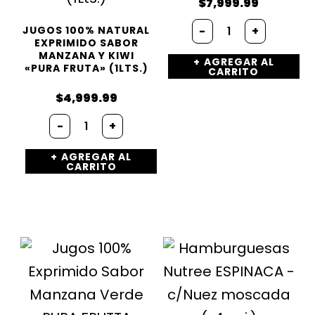
$
7,999.99
Franui
-
+
JUGOS 100% NATURAL
con
EXPRIMIDO SABOR
leche
MANZANA Y KIWI
AGREGAR AL
sin
«PURA FRUTA» (1LTS.)
CARRITO
tacc
cantidad
$
4,999.99
Jugos
-
+
100%
Natural
AGREGAR AL
Exprimido
CARRITO
Sabor
Manzana
y
Kiwi
«PURA
FRUTA»
(1Lts.)
cantidad