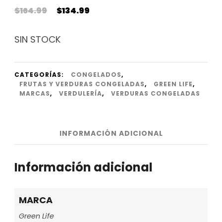
El
El
$
164.99
$
134.99
precio
precio
original
actual
SIN STOCK
era:
es:
$164.99.
$134.99.
CATEGORÍAS:
CONGELADOS
,
FRUTAS Y VERDURAS CONGELADAS
,
GREEN LIFE
,
MARCAS
,
VERDULERÍA
,
VERDURAS CONGELADAS
INFORMACIÓN ADICIONAL
Información adicional
MARCA
Green Life