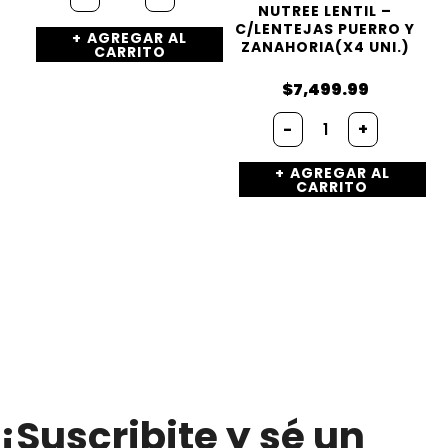
morada
NUTREE LENTIL –
(x
C/LENTEJAS PUERRO Y
AGREGAR AL
1/2kg.)
ZANAHORIA(X4 UNI.)
CARRITO
cantidad
$
7,499.99
Hamburguesa
-
+
Nutree
LENTIL
AGREGAR AL
-
CARRITO
c/Lentejas
puerro
y
zanahoria(x4
uni.)
cantidad
¡Suscribite y sé un