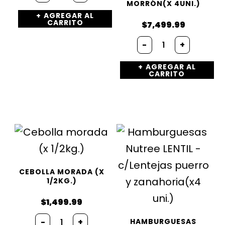
MORRÓN(X 4UNI.)
200g.)
AGREGAR AL
cantidad
CARRITO
$
7,499.99
Hamburguesa
-
+
Nutree
CRIOLLA
AGREGAR AL
-
CARRITO
c/adzuki
y
morrón(x
4uni.)
cantidad
CEBOLLA MORADA (X
1/2KG.)
$
1,499.99
Cebolla
-
+
HAMBURGUESAS