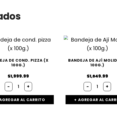
ados
EJA DE COND. PIZZA (X
BANDEJA DE AJÍ MOLID
100G.)
100G.)
$
1,999.99
$
1,649.99
Bandeja
Bandeja
-
+
-
+
de
de
cond.
Ají
pizza
Molido
AGREGAR AL CARRITO
AGREGAR AL CARR
(x
(x
100g.)
100g.)
cantidad
cantidad