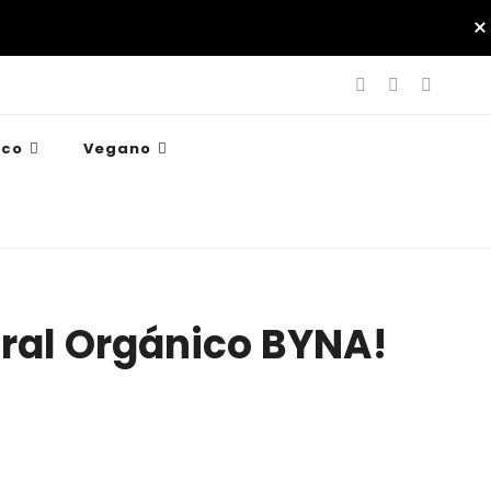
ico
Vegano
gral Orgánico BYNA!