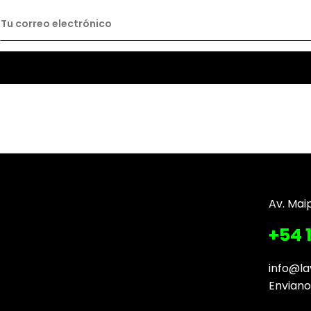
Av. Mai
+54 
info@la
Envian