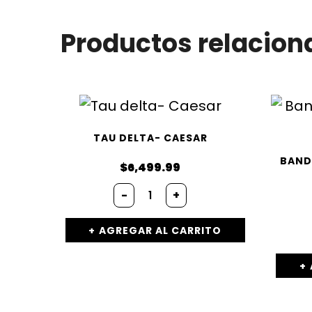
Productos relacion
TAU DELTA- CAESAR
BAND
$
6,499.99
Tau
-
+
delta-
Caesar
cantidad
AGREGAR AL CARRITO