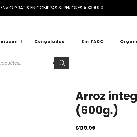
ENVÍO GRATIS EN COMPRAS SUPERIORES A $39000
lmacén
Congelados
Sin TACC
Orgán
a
s
Arroz inte
(600g.)
$
179.99