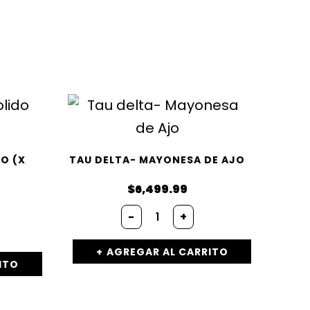
O (X
TAU DELTA- MAYONESA DE AJO
$
6,499.99
Tau
-
+
delta-
Mayonesa
de
AGREGAR AL CARRITO
Ajo
ITO
cantidad