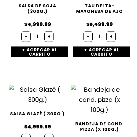
SALSA DE SOJA
TAU DELTA-
(300G.)
MAYONESA DE AJO
$
4,999.99
$
6,499.99
Salsa
Tau
-
+
-
+
de
delta-
Soja
Mayonesa
AGREGAR AL
AGREGAR AL
(300g.)
de
CARRITO
CARRITO
cantidad
Ajo
cantidad
SALSA GLAZÉ ( 300G.)
BANDEJA DE COND.
$
4,999.99
PIZZA (X 100G.)
Salsa