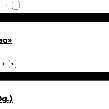
+
dea»
+
0g.)