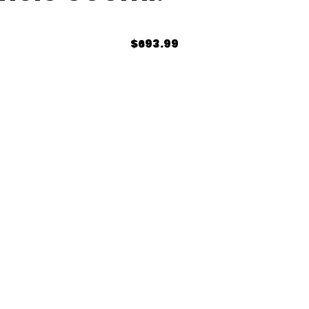
$
693.99