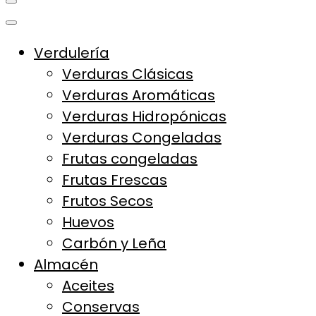
La Vieja Aldea
Tu Mercado Natural Cerca
Verdulería
Verduras Clásicas
Verduras Aromáticas
Verduras Hidropónicas
Verduras Congeladas
Frutas congeladas
Frutas Frescas
Frutos Secos
Huevos
Carbón y Leña
Almacén
Aceites
Conservas