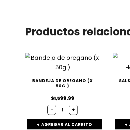
Productos relacion
BANDEJA DE OREGANO (X
SAL
50G.)
$
1,599.99
Bandeja
-
+
de
oregano
(x
AGREGAR AL CARRITO