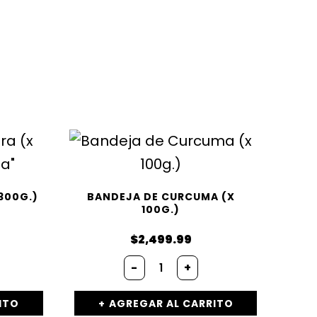
300G.)
BANDEJA DE CURCUMA (X
100G.)
$
2,499.99
Bandeja
-
+
de
Curcuma
(x
ITO
AGREGAR AL CARRITO