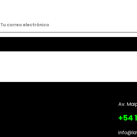
Av. Mai
+54 
info@la