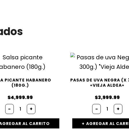
ados
SA PICANTE HABANERO
PASAS DE UVA NEGRA (X 
(180G.)
«VIEJA ALDEA»
$
4,999.99
$
3,999.99
Salsa
Pasas
-
+
-
+
picante
de
Habanero
uva
(180g.)
Negra
AGREGAR AL CARRITO
AGREGAR AL CARR