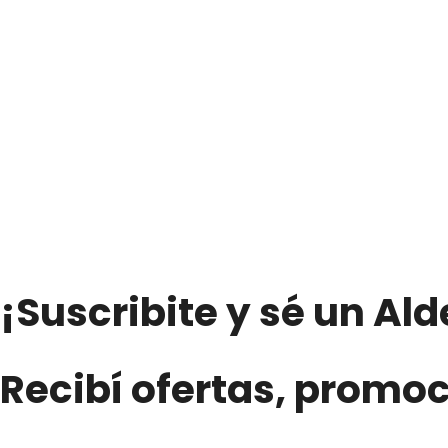
50g.)
cantidad
¡Suscribite y sé un Al
Recibí ofertas, promo