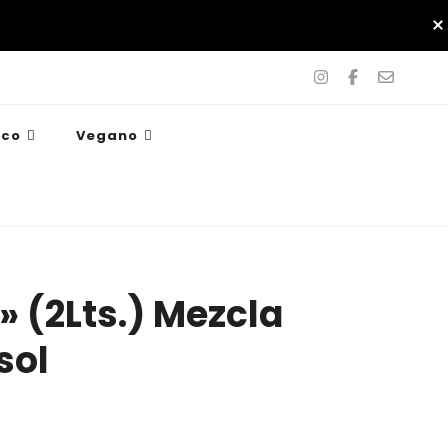
ico
Vegano
» (2Lts.) Mezcla
sol