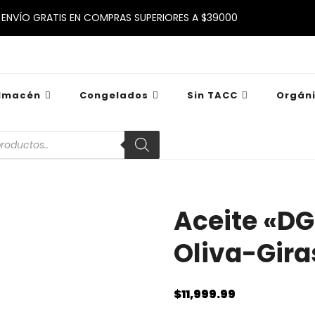
ENVÍO GRATIS EN COMPRAS SUPERIORES A $39000
lmacén
Congelados
Sin TACC
Orgán
a
s
Aceite «DG
Oliva-Gira
$
11,999.99