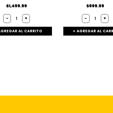
$
1,499.99
$
999.99
-
+
-
+
AGREGAR AL CARRITO
AGREGAR AL CAR