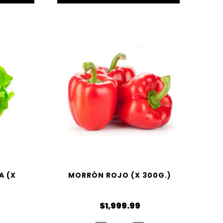
A (X
MORRÓN ROJO (X 300G.)
$
1,999.99