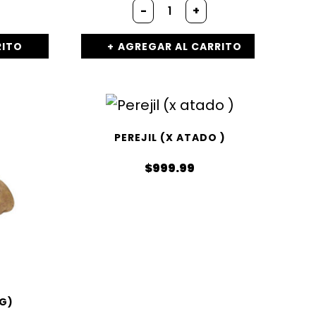
-
+
RITO
AGREGAR AL CARRITO
PEREJIL (X ATADO )
$
999.99
G)