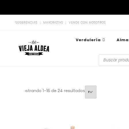
SUGERENCIAS
MAYORISTAS
VENDE CON NOSOTROS
Verdulería
Alma
La Vieja Aldea
Tu Mercado Natural Cerca
Mostrando 1–16 de 24 resultados