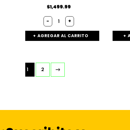
$
1,499.99
-
+
AGREGAR AL CARRITO
1
2