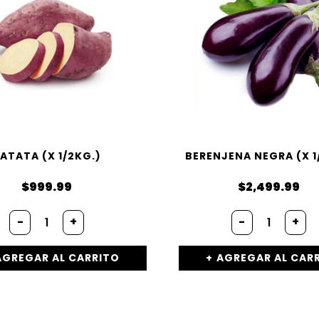
ATATA (X 1/2KG.)
BERENJENA NEGRA (X 1
$
999.99
$
2,499.99
-
+
-
+
AGREGAR AL CARRITO
AGREGAR AL CAR