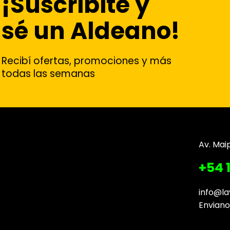
¡Suscribite y
sé un Aldeano!
Recibí ofertas, promociones y más
todas las semanas
Av. Mai
+54 
info@la
Envian