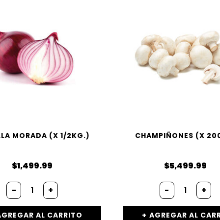
LA MORADA (X 1/2KG.)
CHAMPIÑONES (X 20
$
1,499.99
$
5,499.99
-
+
-
+
AGREGAR AL CARRITO
AGREGAR AL CAR