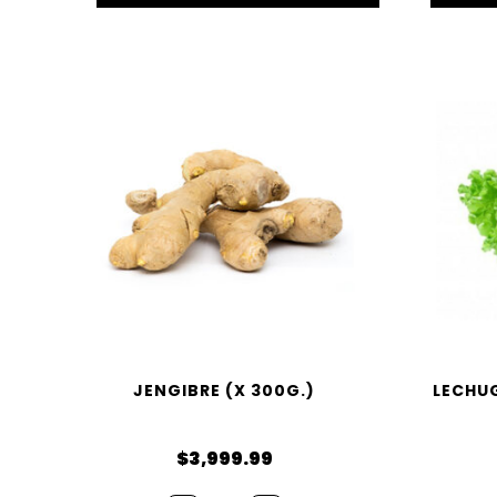
JENGIBRE (X 300G.)
LECHUG
$
3,999.99