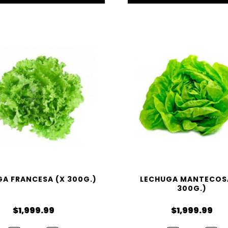
A FRANCESA (X 300G.)
LECHUGA MANTECOS
300G.)
$
1,999.99
$
1,999.99