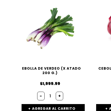
CEBOLLA DE VERDEO (X ATADO
CEBOL
200 G.)
$
1,999.99
-
+
AGREGAR AL CARRITO