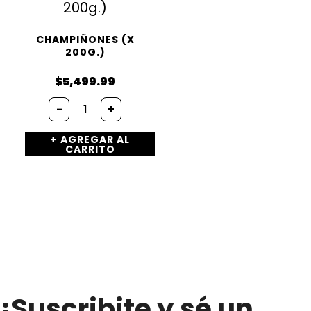
CHAMPIÑONES (X
200G.)
$
5,499.99
Champiñones
-
+
(x
200g.)
AGREGAR AL
cantidad
CARRITO
¡Suscribite y sé un