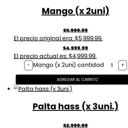
Mango (x 2uni)
$
5,999.99
El precio original era: $5,999.99.
$
4,999.99
El precio actual es: $4,999.99.
Mango (x 2uni) cantidad
-
+
AGREGAR AL CARRITO
Palta hass (x 3uni.)
$
2,999.99