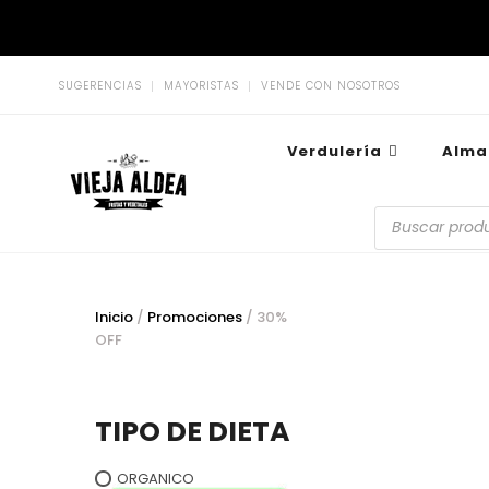
SUGERENCIAS
MAYORISTAS
VENDE CON NOSOTROS
Verdulería
Alma
La Vieja Aldea
Tu Mercado Natural Cerca
Inicio
/
Promociones
/ 30%
OFF
TIPO DE DIETA
ORGANICO