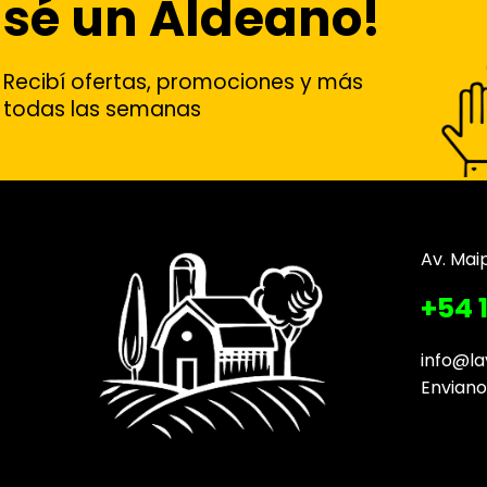
sé un Aldeano!
Recibí ofertas, promociones y más
todas las semanas
Av. Mai
+54 
info@la
Envian