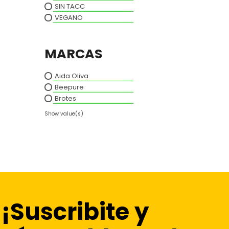
SIN TACC
VEGANO
MARCAS
Aida Oliva
Beepure
Brotes
Show value(s)
¡Suscribite y