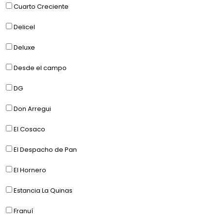
Cuarto Creciente
Delicel
Deluxe
Desde el campo
DG
Don Arregui
El Cosaco
El Despacho de Pan
El Hornero
Estancia La Quinas
Franuí