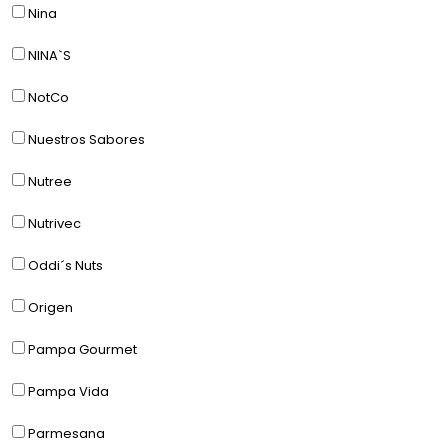
Nina
NINA`S
NotCo
Nuestros Sabores
Nutree
Nutrivec
Oddi´s Nuts
Origen
Pampa Gourmet
Pampa Vida
Parmesana