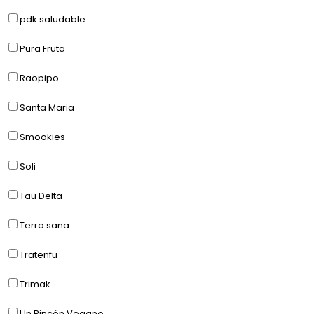
pdk saludable
Pura Fruta
Raopipo
Santa Maria
Smookies
Soli
Tau Delta
Terra sana
Tratenfu
Trimak
Un Rincón Vegano