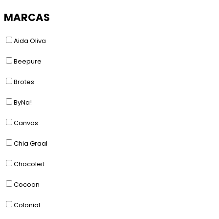
MARCAS
Aida Oliva
Beepure
Brotes
ByNa!
Canvas
Chia Graal
Chocoleit
Cocoon
Colonial