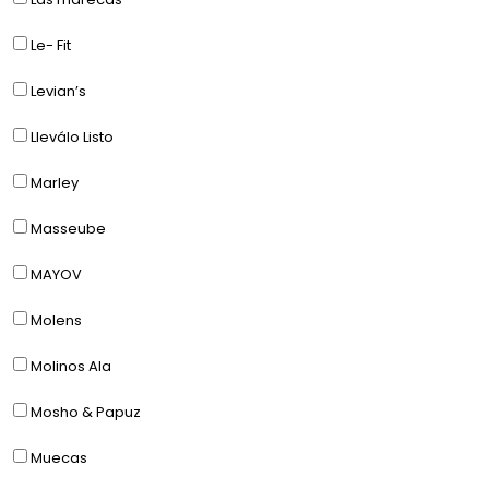
Le- Fit
Levian’s
Lleválo Listo
Marley
Masseube
MAYOV
Molens
Molinos Ala
Mosho & Papuz
Muecas