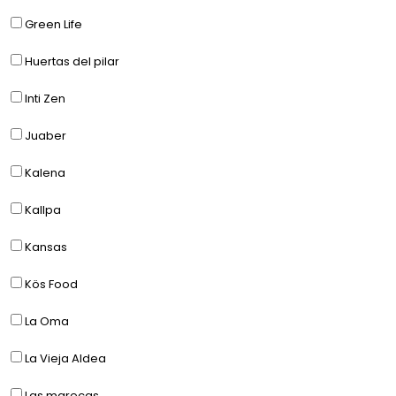
Green Life
Huertas del pilar
Inti Zen
Juaber
Kalena
Kallpa
Kansas
Kös Food
La Oma
La Vieja Aldea
Las marecas