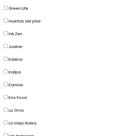
Green Life
Huertas del pilar
Inti Zen
Juaber
Kalena
Kallpa
Kansas
Kös Food
La Oma
La Vieja Aldea
Las marecas