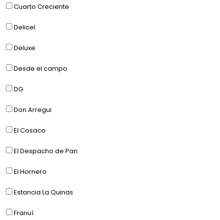
Cuarto Creciente
Delicel
Deluxe
Desde el campo
DG
Don Arregui
El Cosaco
El Despacho de Pan
El Hornero
Estancia La Quinas
Franuí