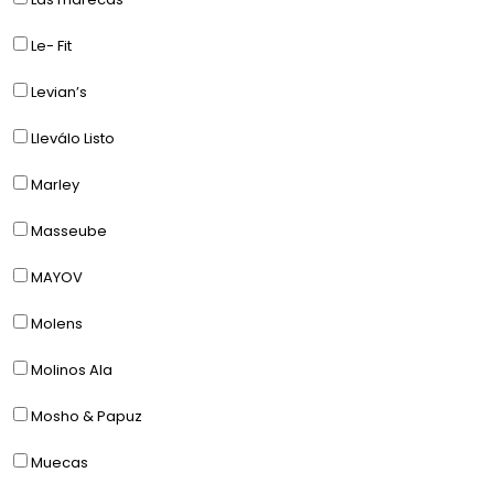
Le- Fit
Levian’s
Lleválo Listo
Marley
Masseube
MAYOV
Molens
Molinos Ala
Mosho & Papuz
Muecas