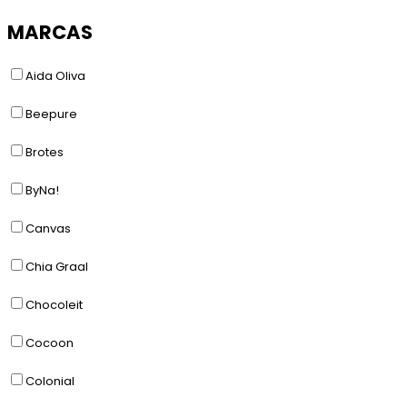
MARCAS
Aida Oliva
Beepure
Brotes
ByNa!
Canvas
Chia Graal
Chocoleit
Cocoon
Colonial