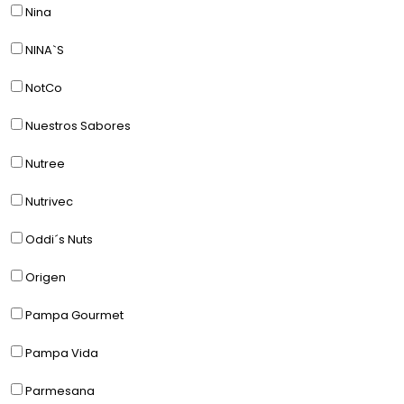
Nina
NINA`S
NotCo
Nuestros Sabores
Nutree
Nutrivec
Oddi´s Nuts
Origen
Pampa Gourmet
Pampa Vida
Parmesana