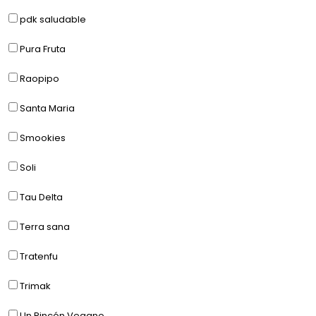
pdk saludable
Pura Fruta
Raopipo
Santa Maria
Smookies
Soli
Tau Delta
Terra sana
Tratenfu
Trimak
Un Rincón Vegano